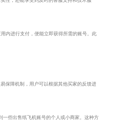
真实性，还能享受到及时的客服支持和技术服
应用内进行支付，便能立即获得所需的账号。此
交易保障机制，用户可以根据其他买家的反馈进
到一些出售纸飞机账号的个人或小商家。这种方