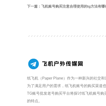
下一篇：
飞机账号购买注意合理使用的tg方法有哪
纸飞机（Paper Plane）作为一种新兴的社
为了满足用户的需求，纸飞机账号的购买渠道
TG账号批发老号购买平台将探讨纸飞机账号购
的特点。