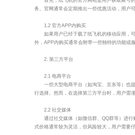
首先，纸飞机的官方网站是用户获取账号
务。官网通常会定期推出一些优惠活动，用户
1.2 官方APP内购买
如果用户已经下载了纸飞机的移动应用，可
外，APP内购买通常会附带一些独特的功能或
2. 第三方平台
2.1 电商平台
一些大型电商平台（如淘宝、京东等）也
行选择。然而，在选择第三方平台时，用户需
2.2 社交媒体
通过社交媒体（如微信群、QQ群等）进行
式价格通常较为灵活，但风险较大，用户需要