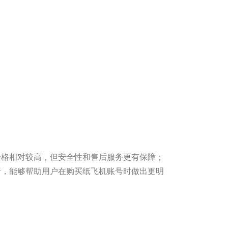
价格相对较高，但安全性和售后服务更有保障；
析，能够帮助用户在购买纸飞机账号时做出更明