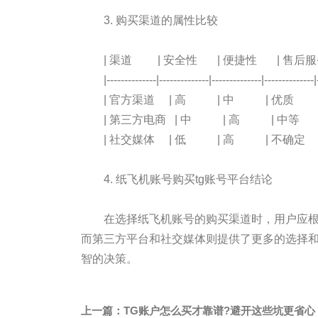
3. 购买渠道的属性比较
| 渠道 | 安全性 | 便捷性 | 售后服
|--------------|--------------|--------------|--------------|
| 官方渠道 | 高 | 中 | 优质 
| 第三方电商 | 中 | 高 | 中等 
| 社交媒体 | 低 | 高 | 不确定
4. 纸飞机账号购买tg账号平台结论
在选择纸飞机账号的购买渠道时，用户应
而第三方平台和社交媒体则提供了更多的选择
智的决策。
上一篇：
TG账户怎么买才靠谱?避开这些坑更省心