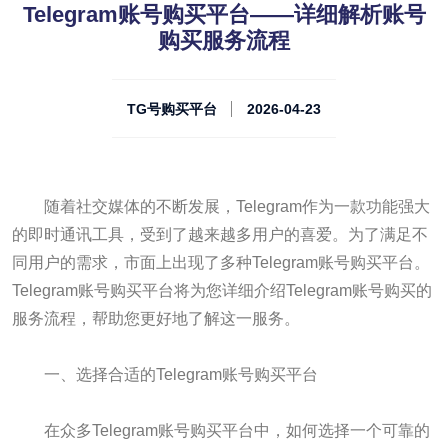
Telegram账号购买平台——详细解析账号
购买服务流程
TG号购买平台
2026-04-23
随着社交媒体的不断发展，Telegram作为一款功能强大
的即时通讯工具，受到了越来越多用户的喜爱。为了满足不
同用户的需求，市面上出现了多种Telegram账号购买平台。
Telegram账号购买平台将为您详细介绍Telegram账号购买的
服务流程，帮助您更好地了解这一服务。
一、选择合适的Telegram账号购买平台
在众多Telegram账号购买平台中，如何选择一个可靠的