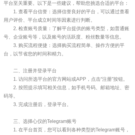
平台至关重要。以下是一些建议，帮助您挑选合适的平台：
1. 查看平台信誉：选择信誉良好的平台，可以通过查看
用户评价、平台成立时间等因素进行判断。
2. 检查账号质量：了解平台提供的账号类型，如普通账
号、企业账号等，以及账号的活跃度、粉丝数量等信息。
3. 购买流程便捷：选择购买流程简单、操作方便的平
台，以节省您的时间和精力。
二、注册并登录平台
1. 访问所选平台的官方网站或APP，点击“注册”按钮。
2. 按照提示填写相关信息，如手机号码、邮箱地址、密
码等。
3. 完成注册后，登录平台。
三、选择心仪的Telegram账号
1. 在平台首页，您可以看到各种类型的Telegram账号，